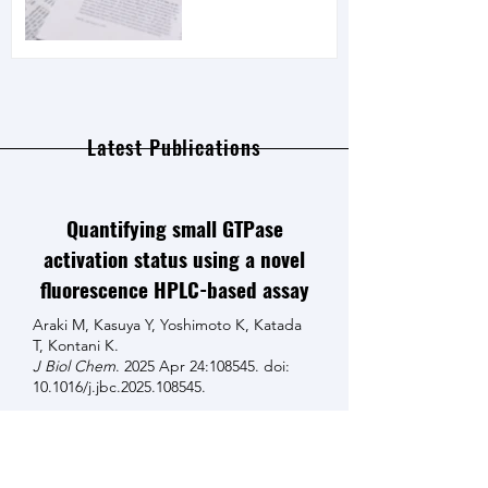
Latest Publications
Quantifying small GTPase
activation status using a novel
fluorescence HPLC-based assay
Araki M, Kasuya Y, Yoshimoto K, Katada
T, Kontani K.
J Biol Chem
. 2025 Apr 24:108545. doi:
10.1016/j.jbc.2025.108545.
Read More