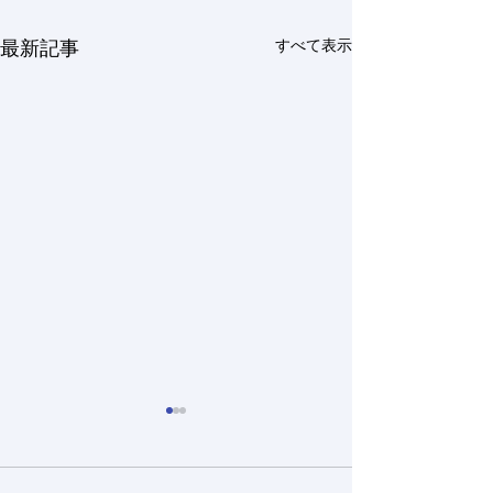
すべて表示
最新記事
新しいメンバーが入りま
新しいメンバー
した
した