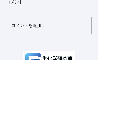
コメント
2026年度も始まり、薬学科4
2025年度も始まり
年生が8名、メンバーに加わ
が8名、メンバー
りました。
した。
コメントを追加…
〒204-8588 東京都清瀬市野塩２－５
２２－１
​明治薬科大学 生化学研究室
Copyright©
2025-2026
明治薬科大